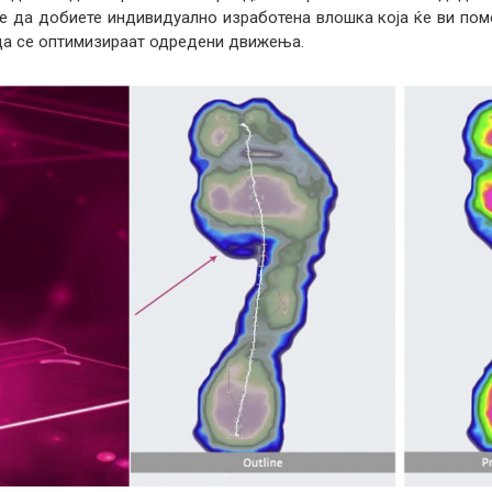
е да добиете индивидуално изработена влошка која ќе ви помо
да се оптимизираат одредени движења.