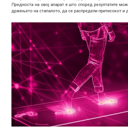
Предноста на овој апарат е што според резултатите мож
држењето на стапалото, да се распредели притисокот и 