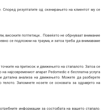
. Според резултатите од скенирањето на клиентот му се
евли, високите потпетици… Повеќето не обрнуваат внимание
невно се подложни на траума, и затоа треба да внимаваме
точките на притисок и движењето на стапалото. Затоа се
 на најсовремениот апарат Pedomedic е бесплатна услуга
к и детална анализа на движењето. Можете да разберете
о телото. Запомнете нозете се основата за здравјето на
потребните информации за состојбата на вашето стапало.