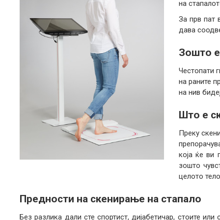
на стапалот
За прв пат
дава соодв
Зошто е
Честопати г
на раните п
на нив биде
Што е с
Преку скени
препорачува
која ќе ви
зошто чувст
целото тело
Предности на скенирање на стапало
Без разлика дали сте спортист, дијабетичар, стоите ил