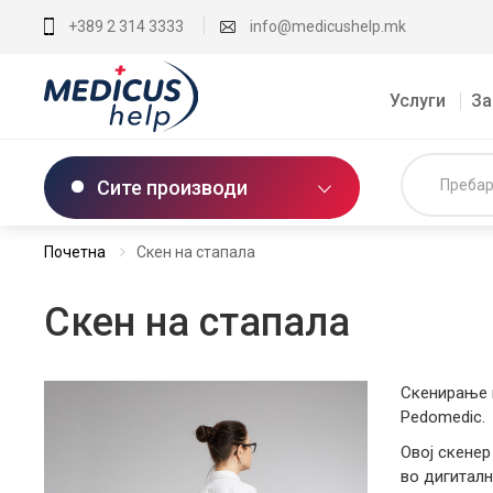
+389 2 314 3333
info@medicushelp.mk
Услуги
За
Сите производи
Почетна
Скен на стапала
Скен на стапала
Скенирање 
Pеdomedic.
Овој скенер
во дигиталн