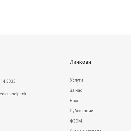
Линкови
Услуги
314 3333
За нас
dicushelp.mk
Блог
Публикации
ФЗОМ