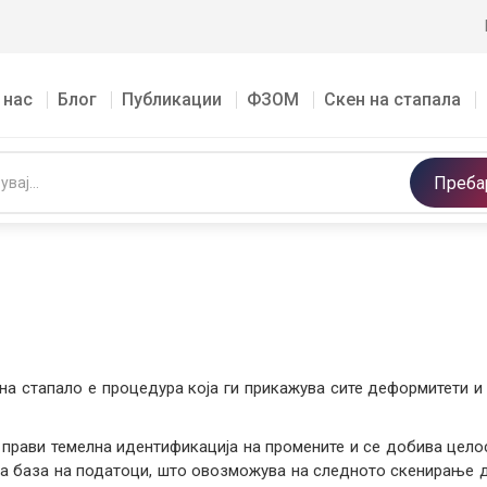
 нас
Блог
Публикации
ФЗОМ
Скен на стапала
Преба
на стапало е процедура која ги прикажува сите деформитети и
 прави темелна идентификација на промените и се добива целос
а база на податоци, што овозможува на следното скенирање д