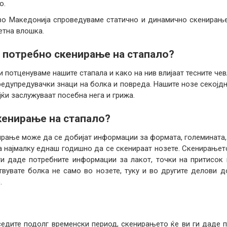
о.
 во Македонија спроведуваме статично и динамично скенирање
етна влошка.
 потребно скенирање на стапало?
и потценуваме нашите стапала и како на нив влијаат тесните ч
редупредувачки знаци на болка и повреда. Нашите нозе секојд
јќи заслужуваат посебна нега и грижа.
кенирање на стапало?
рање може да се добијат информации за формата, големината, 
 најмалку еднаш годишно да се скенираат нозете. Скенирањето
 ги даде потребните информации за лакот, точки на притисо
вувате болка не само во нозете, туку и во другите делови д
.
и седите подолг временски период, скенирањето ќе ви ги даде 