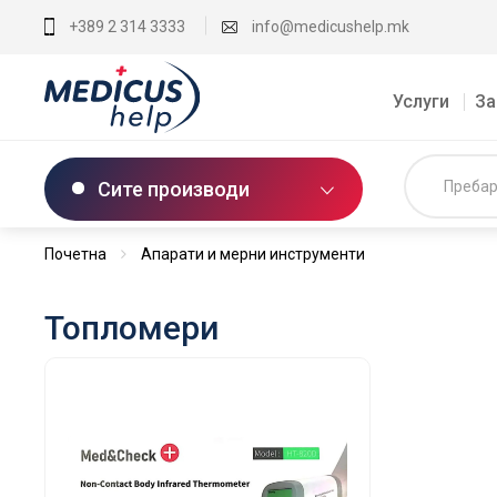
+389 2 314 3333
info@medicushelp.mk
Услуги
За
Сите производи
Почетна
Апарати и мерни инструменти
Топломери