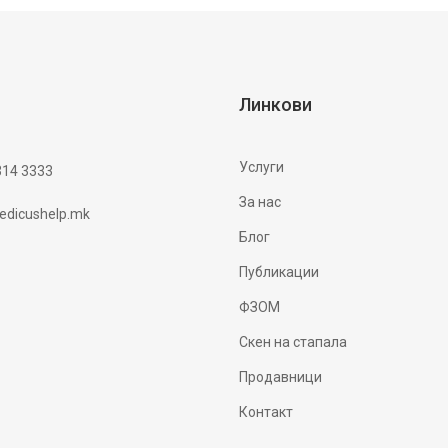
Линкови
Услуги
314 3333
За нас
dicushelp.mk
Блог
Публикации
ФЗОМ
Скен на стапала
Продавници
Контакт