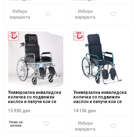
Избери
Избери
варијанта
варијанта
Универзална инвалидска
Универзална инвалидска
количка со подвижен
количка со подвижен
наслон и папучи кои се
наслон и папучи кои се
подесуваат - стандард и
подесуваат - стандард
15.930 ден.
14.150 ден.
адаптација за WC
Нема на
Избери
залиха
варијанта