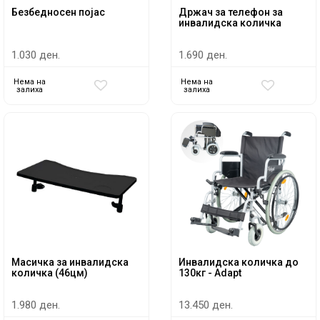
Безбедносен појас
Држач за телефон за
инвалидска количка
1.030 ден.
1.690 ден.
Нема на
Нема на
залиха
залиха
Масичка за инвалидска
Инвалидска количка до
количка (46цм)
130кг - Adapt
1.980 ден.
13.450 ден.