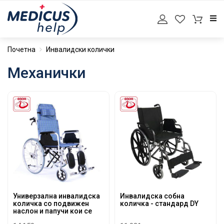
Почетна
Инвалидски колички
Механички
Универзална инвалидска
Инвалидска собна
количка со подвижен
количка - стандард DY
наслон и папучи кои се
подесуваат - стандард DY