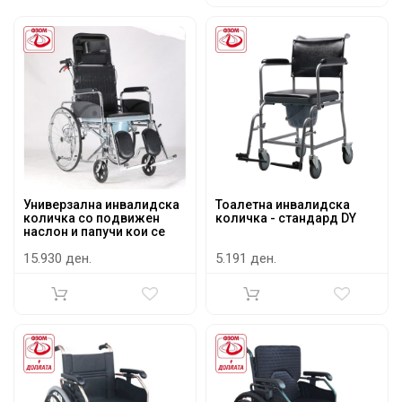
Универзална инвалидска
Тоалетна инвалидска
количка со подвижен
количка - стандард DY
наслон и папучи кои се
подесуваат - стандард и
15.930 ден.
5.191 ден.
адаптација за WC DY