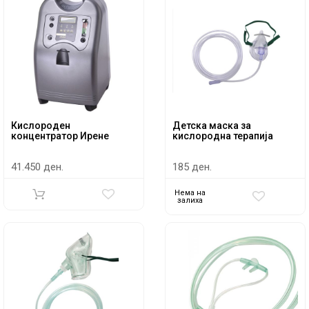
Кислороден
Детска маска за
концентратор Ирене
кислородна терапија
41.450 ден.
185 ден.
Нема на
залиха