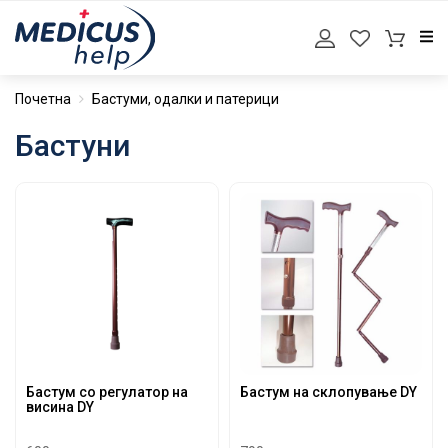
Почетна
Бастуми, одалки и патерици
Бастуни
Бастум со регулатор на
Бастум на склопување DY
висина DY