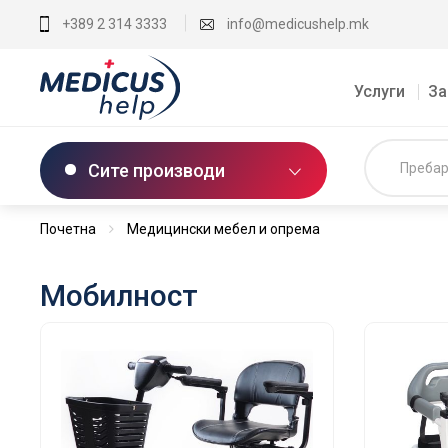
+389 2 314 3333
info@medicushelp.mk
Услуги
За
Сите производи
Почетна
Медицински мебел и опрема
Мобилност