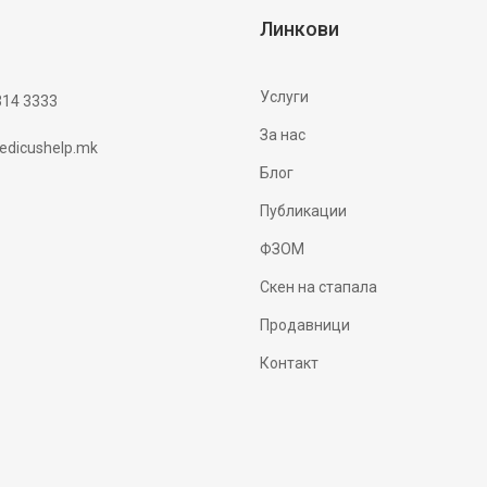
Линкови
Услуги
314 3333
За нас
dicushelp.mk
Блог
Публикации
ФЗОМ
Скен на стапала
Продавници
Контакт