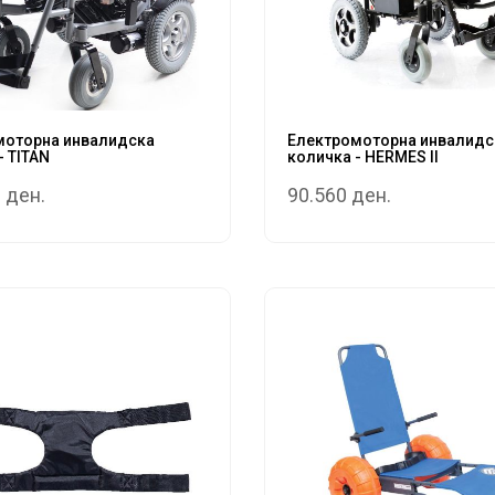
моторна инвалидска
Електромоторна инвалидс
- TITAN
количка - HERMES II
 ден.
90.560 ден.