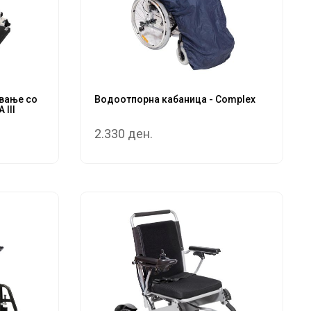
евање со
Водоотпорна кабаница - Complex
 III
2.330 ден.