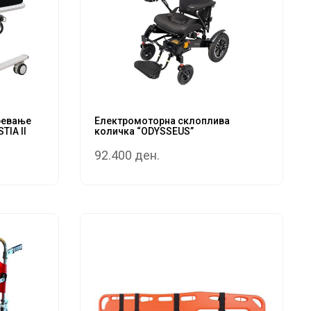
ревање
Електромоторна склоплива
TIA II
количка “ODYSSEUS”
92.400 ден.