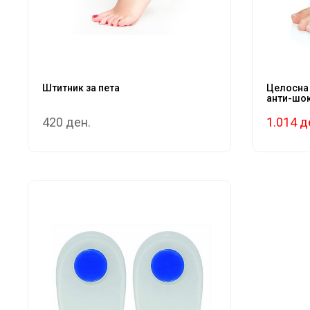
Штитник за пета
Целосна
анти-шок
420 ден.
1.014 д