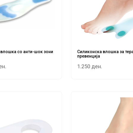
влошка со анти-шок зони
Силиконска влошка за тера
превенција
ен.
1.250 ден.