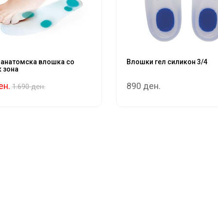
 анатомска влошка со
Влошки гел силикон 3/4
 зона
ен.
890 ден.
1.690 ден.