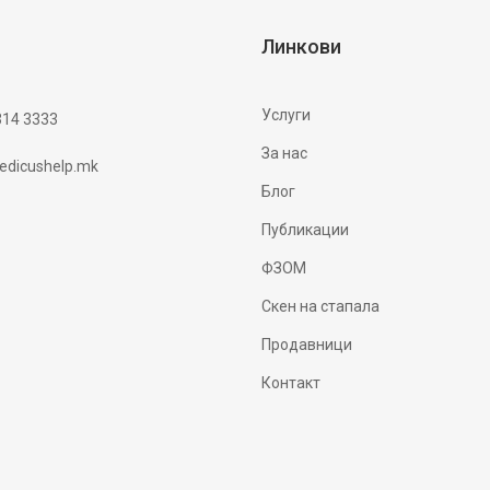
Линкови
Услуги
314 3333
За нас
dicushelp.mk
Блог
Публикации
ФЗОМ
Скен на стапала
Продавници
Контакт