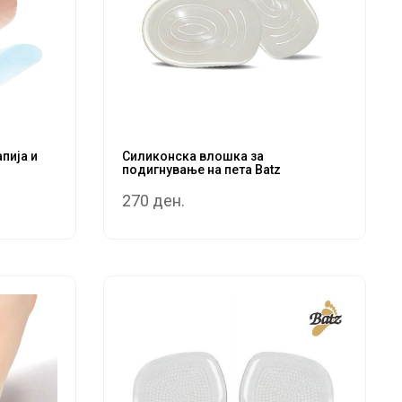
пија и
Силиконска влошка за
подигнување на пета Batz
270 ден.