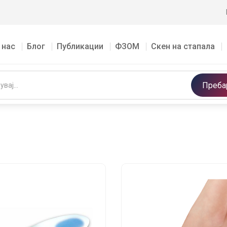
 нас
Блог
Публикации
ФЗОМ
Скен на стапала
Преба