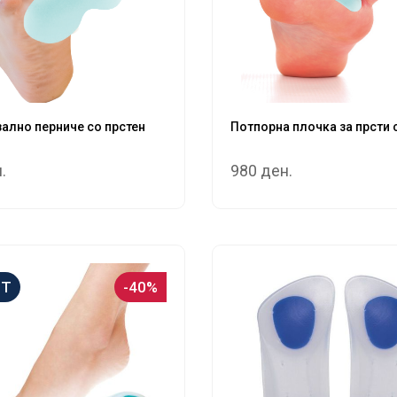
ално перниче со прстен
Потпорна плочка за прсти 
.
980 ден.
ET
-40%