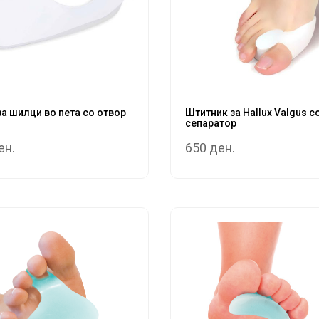
а шилци во пета со отвор
Штитник за Hallux Valgus с
сепаратор
ен.
650 ден.