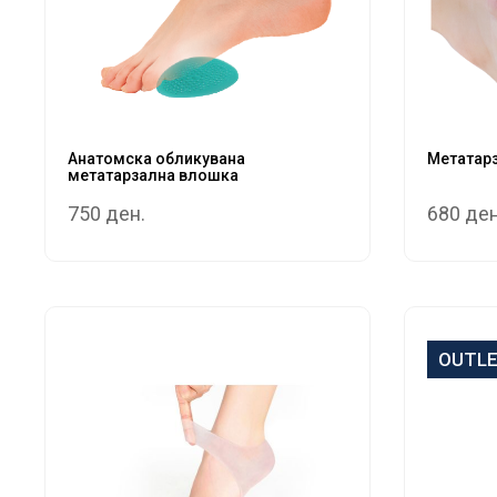
Анатомска обликувана
Метатарз
метатарзална влошка
750 ден.
680 ден
OUTL