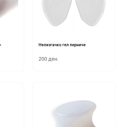
о
Нелизгачко гел перниче
200 ден.