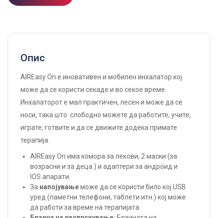
Опис
AIREasy On е иновативен и мобилен инхалатор кој
може да се користи секаде и во секое време.
Инхалаторот е мал практичен, лесен и може да се
носи, така што слободно можете да работите, учите,
играте, готвите и да се движите додека примате
терапија.
AIREasy On има комора за лекови, 2 маски (за
возрасни и за деца ) и адаптери за андроид и
IOS апарати.
За
напојување
може да се користи било кој USB
уред (паметни телефони, таблети итн.) кој може
да работи за време на терапијата.
Брзина на распрскување:
Брзината на