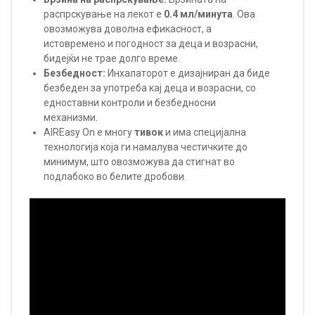
распрскување на лекот е
0.4 мл/минута
. Ова
овозможува доволна ефикасност, а
истовремено и погодност за деца и возрасни,
бидејќи не трае долго време.
Безбедност:
Инхалаторот е дизајниран да биде
безбеден за употреба кај деца и возрасни, со
едноставни контроли и безбедносни
механизми.
AIREasy On е многу
тивок
и има специјална
технологија која ги намалува честичките до
минимум, што овозможува да стигнат во
подлабоко во белите дробови.