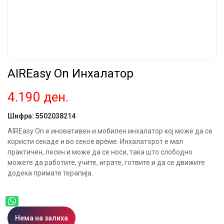
AIREasy On Инхалатор
4.190
ден.
Шифра:
5502038214
AIREasy On е иновативен и мобилен инхалатор кој може да се
користи секаде и во секое време. Инхалаторот е мал
практичен, лесен и може да се носи, така што слободно
можете да работите, учите, играте, готвите и да се движите
додека примате терапија.
Нема на залиха