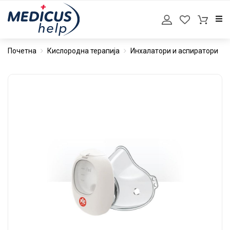
Почетна
Кислородна терапија
Инхалатори и аспиратори