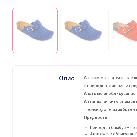
Опис
Анатомската домашна кл
е природен, дишлив и при
Анатомски обликуваниот
Антилизгачките елемен
Производот е
изработен 
Предности:
Природен бамбус – топ
Анатомски обликуван 