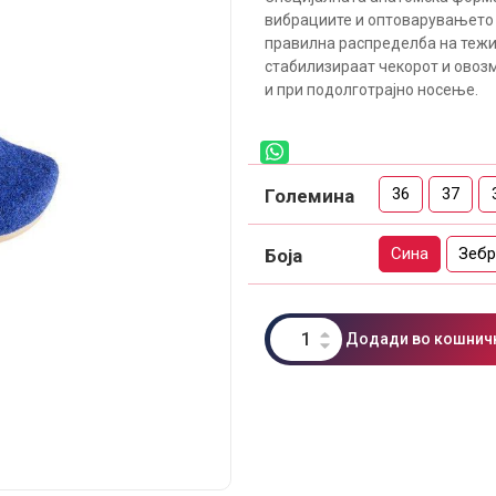
вибрациите и оптоварувањето н
правилна распределба на тежин
стабилизираат чекорот и овоз
и при подолготрајно носење.
36
37
Големина
Сина
Зебр
Боја
Додади во кошнич