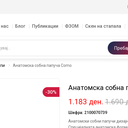
 нас
Блог
Публикации
ФЗОМ
Скен на стапала
Преба
мпи
Анатомска собна папуча Como
Анатомска собна 
-30%
1.183
ден.
1.690
Шифра:
2100070739
Анатомски собни папучи дизај
Специјалната анатомска форма