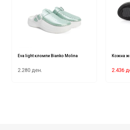
Eva light кломпи Bianko Molina
Кожнa же
2.280 ден.
2.436 д