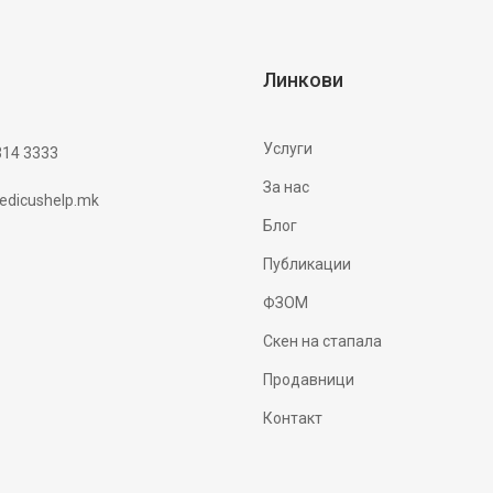
Линкови
Услуги
314 3333
За нас
dicushelp.mk
Блог
Публикации
ФЗОМ
Скен на стапала
Продавници
Контакт