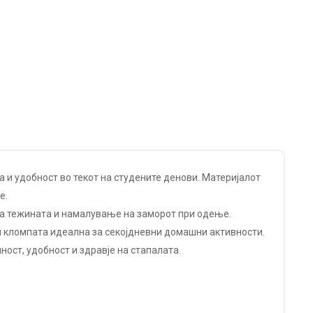
 и удобност во текот на студените денови. Материјалот
е.
на тежината и намалување на заморот при одење.
и кломпата идеална за секојдневни домашни активности.
ност, удобност и здравје на стапалата.