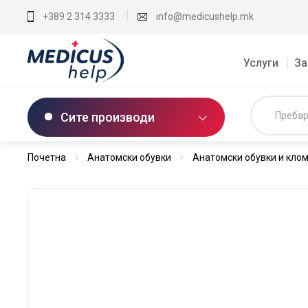
+389 2 314 3333
info@medicushelp.mk
Услуги
За
Сите производи
Почетна
Анатомски обувки
Анатомски обувки и кло