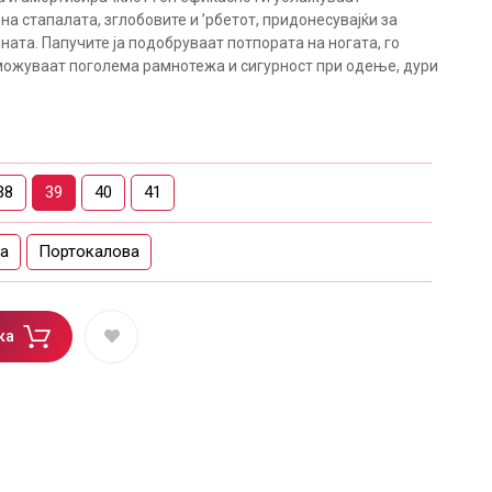
а стапалата, зглобовите и ’рбетот, придонесувајќи за
ата. Папучите ја подобруваат потпората на ногата, го
можуваат поголема рамнотежа и сигурност при одење, дури
38
39
40
41
а
Портокалова
ка