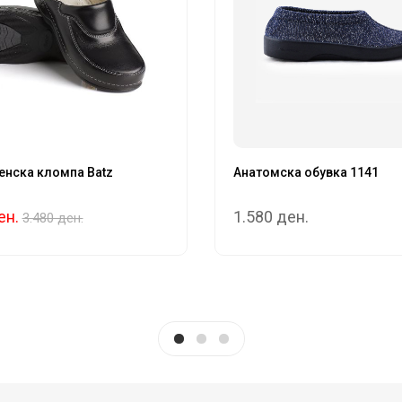
нска кломпа Batz
Анатомска обувка 1141
ен.
1.580 ден.
3.480 ден.