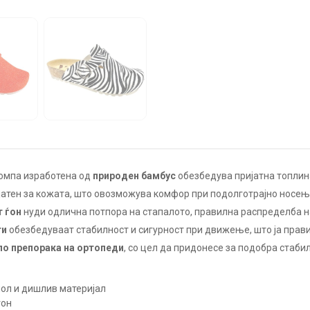
омпа изработена од
природен бамбус
обезбедува пријатна топлина
јатен за кожата, што овозможува комфор при подолготрајно носењ
 ѓон
нуди одлична потпора на стапалото, правилна распределба 
ти
обезбедуваат стабилност и сигурност при движење, што ја прав
по препорака на ортопеди
, со цел да придонесе за подобра стабил
ол и дишлив материјал
ѓон