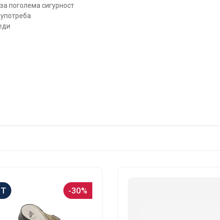
за поголема сигурност
 употреба
еди
ET
-30%