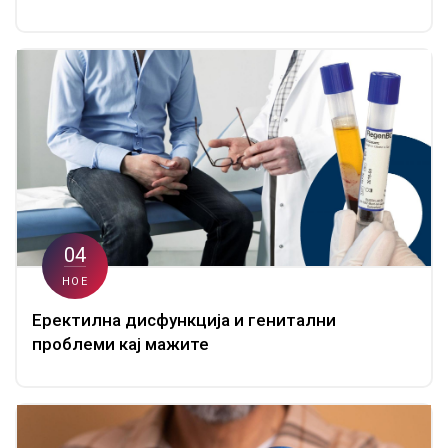
04
НОЕ
Еректилна дисфункција и генитални
проблеми кај мажите