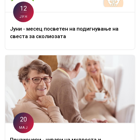
12
ЈУН
Јуни - месец посветен на подигнување на
свеста за сколиозата
20
МАЈ
Пензионери - чувари на мудроста и