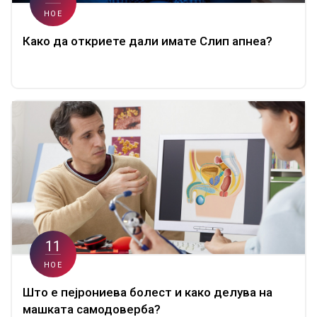
НОЕ
Како да откриете дали имате Слип апнеа?
11
НОЕ
Што е пејрониева болест и како делува на
машката самодоверба?