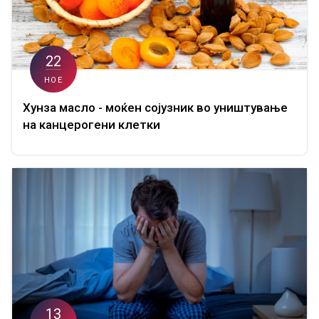
22
НОЕ
Хунза масло - моќен сојузник во уништување
на канцерогени клетки
13