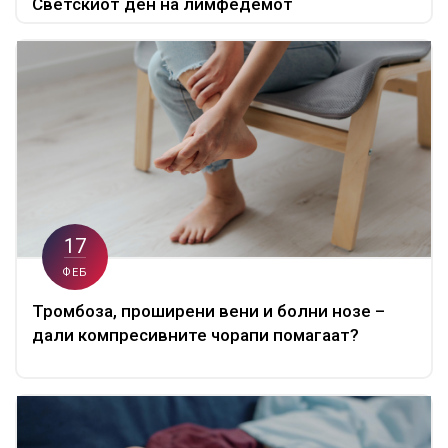
Светскиот ден на лимфедемот
17
ФЕБ
Тромбоза, проширени вени и болни нозе –
дали компресивните чорапи помагаат?