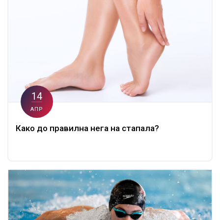
14
АПР
Како до правилна нега на стапала?