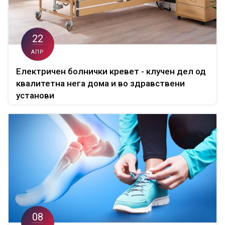
22
АПР
Електричен болнички кревет - клучен дел од
квалитетна нега дома и во здравствени
установи
08