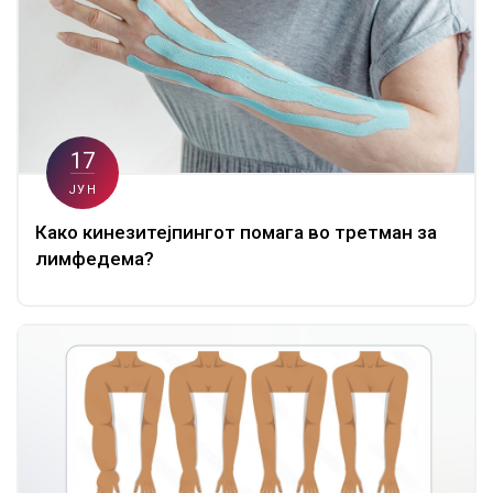
17
ЈУН
Како кинезитејпингот помага во третман за
лимфедема?