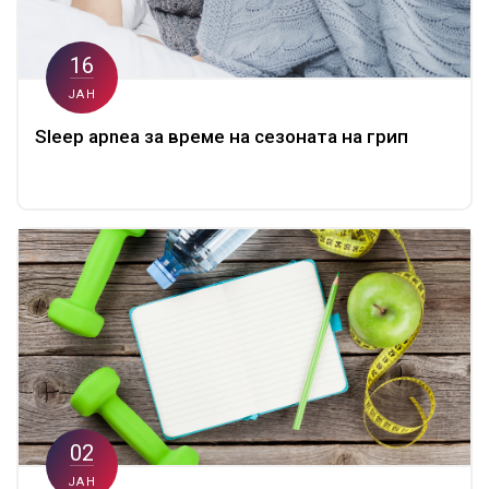
16
ЈАН
Sleep apnea за време на сезоната на грип
02
ЈАН