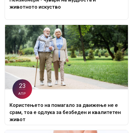
животното искуство
23
АПР
Користењето на помагало за движење не е
срам, тоа е одлука за безбеден и квалитетен
живот