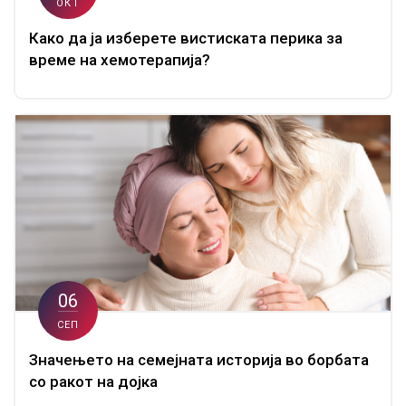
ОКТ
Како да ја изберете вистиската перика за
време на хемотерапија?
06
СЕП
Значењето на семејната историја во борбата
со ракот на дојка