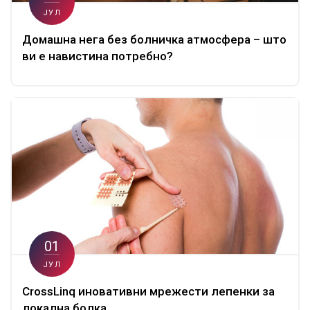
ЈУЛ
Домашна нега без болничка атмосфера – што
ви е навистина потребно?
01
ЈУЛ
CrossLinq иновативни мрежести лепенки за
локална болка