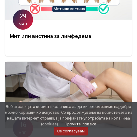
29
МАЈ
Мит или вистина за лимфедема
Веб страницата користи колачиња за да ви овозможиме најдобро
можно корисничко искуство. Со продолжување на користењето на
нашата интернет страница ја прифаќате употребата на колачиња
16
(cookies).
Прочитај повеќе
Се согласувам
АПР