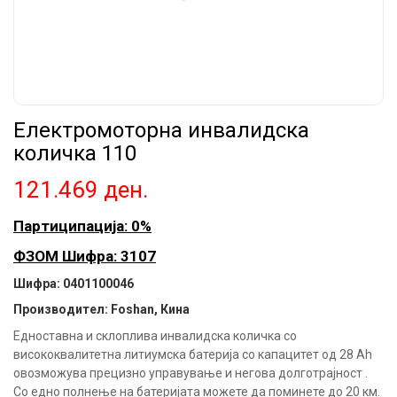
Електромоторна инвалидска
количка 110
121.469
ден.
Партиципација: 0%
ФЗОМ Шифра: 3107
Шифра:
0401100046
Производител: Foshan, Кина
Едноставна и склоплива инвалидска количка со
висококвалитетна литиумска батерија со капацитет од 28 Ah
овозможува прецизно управување и негова долготрајност .
Со едно полнење на батеријата можете да поминете до 20 км.