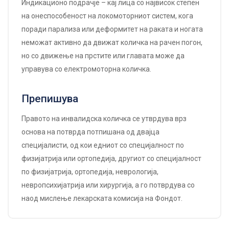
Индикационо подрачје – кај лица со највисок степен
на онеспособеност на локомоторниот систем, кога
поради парализа или деформитет на раката и ногата
неможат активно да движат количка на рачен погон,
но со движење на прстите или главата може да
управува со електромоторна количка.
Препишува
Правото на инвалидска количка се утврдува врз
основа на потврда потпишана од двајца
специјалисти, од кои едниот со специјалност по
физијатрија или ортопедија, другиот со специјалност
по физијатрија, ортопедија, неврологија,
невропсихијатрија или хирургија, а го потврдува со
наод мислење лекарската комисија на Фондот.