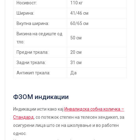
Носивост:
110 кг
Ширина:
41/46 см
Вкупна ширина:
60/65 см
Висина на седиште од
50 см
тло:
Предни тркала:
20 см
Задни тркала:
31 см
Антикип тркала:
Да
ФЗОМ индикации
Индикации исти како кај
Инвалидска собна количка –
Стандард
, со потежок степен на телесен хендикеп, за
осигурени лица што се на школување и во работен
однос.