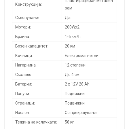
Пластифициран метален
Конструкција:
рам
Склопување:
Да
Мотори:
200Wx2
Брзина:
1-6 км/h
Возен капацитет:
20 км
Кочници:
Електромагнетни
Нагорнина:
12 степени
Скалило:
До 4 см
Батерии:
2 x 12V 28 Ah
Папучи:
Подвижни
Страници:
Подвижни
Наслон:
Со прекршување
Тежина на количката:
58 кг