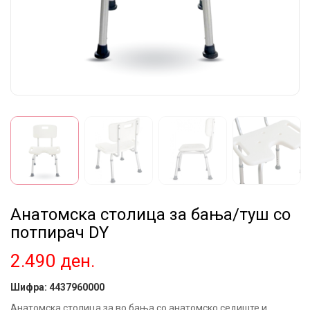
Анатомска столица за бања/туш со
потпирач DY
2.490
ден.
Шифра:
4437960000
Анатомска столица за во бања со анатомско седиште и