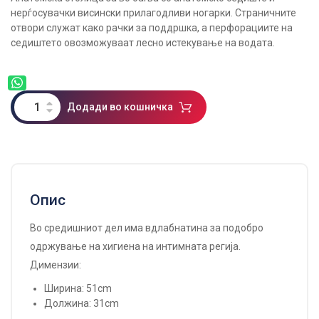
нерѓосувачки висински прилагодливи ногарки. Страничните
отвори служат како рачки за поддршка, а перфорациите на
седиштето овозможуваат лесно истекување на водата.
Додади во кошничка
Опис
Во средишниот дел има вдлабнатина за подобро
одржување на хигиена на интимната регија.
Димензии:
Ширина: 51cm
Должина: 31cm