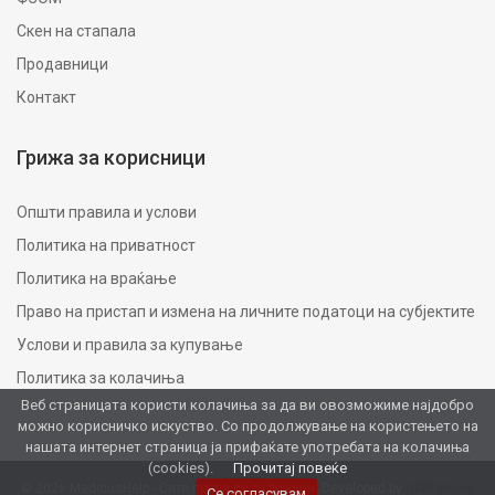
Скен на стапала
Продавници
Контакт
Грижа за корисници
Општи правила и услови
Политика на приватност
Политика на враќање
Право на пристап и измена на личните податоци на субјектите
Услови и правила за купување
Политика за колачиња
Веб страницата користи колачиња за да ви овозможиме најдобро
можно корисничко искуство. Со продолжување на користењето на
нашата интернет страница ја прифаќате употребата на колачиња
(cookies).
Прочитај повеќе
© 2026 MedicusHelp - Сите права се задржани. Developed by
GSM Media
Се согласувам