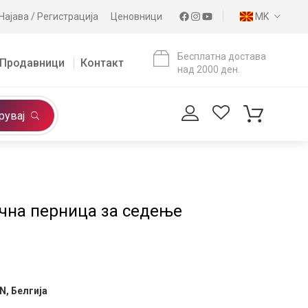
Најава / Регистрација
Ценовници
MK
Бесплатна достава
Продавници
Контакт
над 2000 ден.
рувај
чна перница за седење
, Белгија