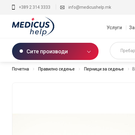
+389 2 314 3333
info@medicushelp.mk
Услуги
За
Сите производи
Почетна
Правилно седење
Перници за седење
В