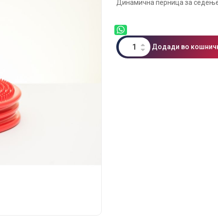
Динамична перница за седење 
Додади во кошнич