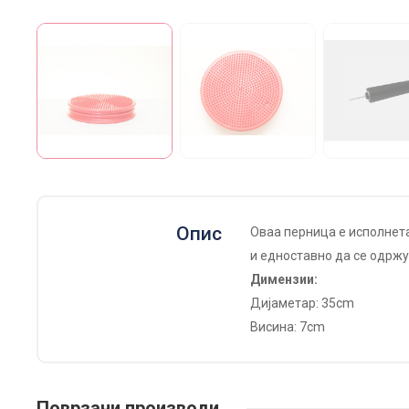
Опис
Оваа перница е исполнета
и едноставно да се одржув
Димензии:
Дијаметар: 35cm
Висина: 7cm
Поврзани производи