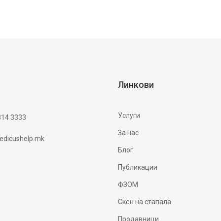
Линкови
Услуги
314 3333
За нас
dicushelp.mk
Блог
Публикации
ФЗОМ
Скен на стапала
Продавници