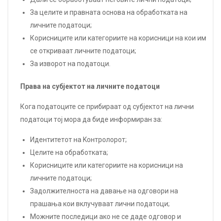
За целите и правната основа на обработката на
личните податоци;
Корисниците или категориите на корисници на кои им
се откриваат личните податоци;
За изворот на податоци.
Права на субјектот на личните податоци
Кога податоците се прибираат од субјектот на лични
податоци тој мора да биде информиран за:
Идентитетот на Kонтролорот;
Целите на обработката;
Корисниците или категориите на корисници на
личните податоци;
Задолжителноста на давање на одговори на
прашања кои вклучуваат лични податоци;
Можните последици ако не се даде одговор и