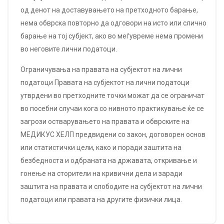
од денот на доставувањето на претходното барање,
нема обврска повторно да одговори на исто или слично
барање на тој субјект, ако во меѓувреме нема промени
во неговите лични податоци.
Ограничувања на правата на субјектот на лични
податоци Правата на субјектот на лични податоци
утврдени во претходните точки можат да се ограничат
во посебни случаи кога со нивното практикување ќе се
загрози остварувањето на правата и обврските на
МЕДИКУС ХЕЛП предвидени со закон, договорен основ
или статистички цели, како и поради заштита на
безбедноста и одбраната на државата, откривање и
гонење на сторители на кривични дела и заради
заштита на правата и слободите на субјектот на лични
податоци или правата на другите физички лица.