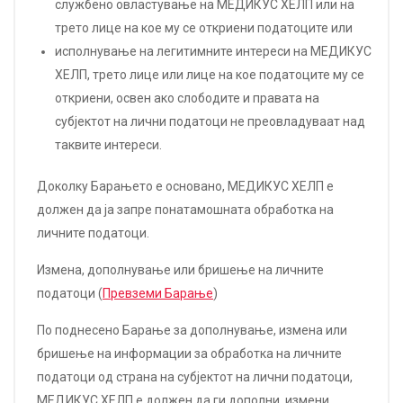
службено овластување на МЕДИКУС ХЕЛП или на
трето лице на кое му се откриени податоците или
исполнување на легитимните интереси на МЕДИКУС
ХЕЛП, трето лице или лице на кое податоците му се
откриени, освен ако слободите и правата на
субјектот на лични податоци не преовладуваат над
таквите интереси.
Доколку Барањето е основано, МЕДИКУС ХЕЛП е
должен да ја запре понатамошната обработка на
личните податоци.
Измена, дополнување или бришење на личните
податоци (
Превземи Барање
)
По поднесено Барање за дополнување, измена или
бришење на информации за обработка на личните
податоци од страна на субјектот на лични податоци,
МЕДИКУС ХЕЛП е должен да ги дополни, измени,