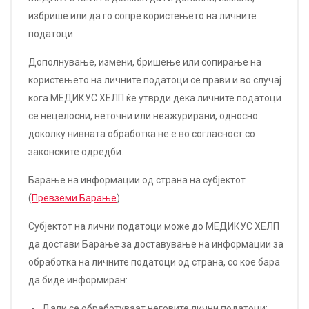
избрише или да го сопре користењето на личните
податоци.
Дополнување, измени, бришење или сопирање на
користењето на личните податоци се прави и во случај
кога МЕДИКУС ХЕЛП ќе утврди дека личните податоци
се нецелосни, неточни или неажурирани, односно
доколку нивната обработка не е во согласност со
законските одредби.
Барање на информации од страна на субјектот
(
Превземи Барање
)
Субјектот на лични податоци може до МЕДИКУС ХЕЛП
да достави Барање за доставување на информации за
обработка на личните податоци од страна, со кое бара
да биде информиран:
Дали се обработуваат неговите лични податоци;