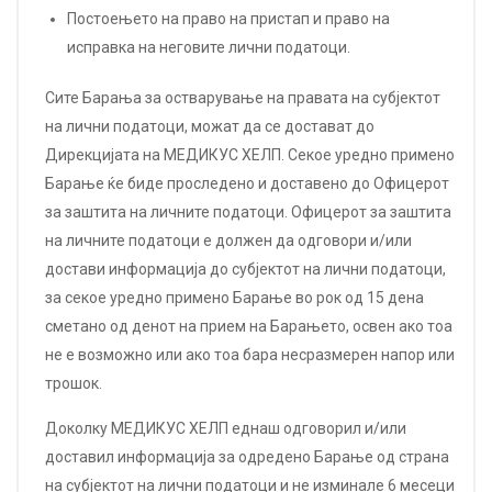
Постоењето на право на пристап и право на
исправка на неговите лични податоци.
Сите Барања за остварување на правата на субјектот
на лични податоци, можат да се достават до
Дирекцијата на МЕДИКУС ХЕЛП. Секое уредно примено
Барање ќе биде проследено и доставено до Офицерот
за заштита на личните податоци. Офицерот за заштита
на личните податоци е должен да одговори и/или
достави информација до субјектот на лични податоци,
за секое уредно примено Барање во рок од 15 дена
сметано од денот на прием на Барањето, освен ако тоа
не е возможно или ако тоа бара несразмерен напор или
трошок.
Доколку МЕДИКУС ХЕЛП еднаш одговорил и/или
доставил информација за одредено Барање од страна
на субјектот на лични податоци и не изминале 6 месеци