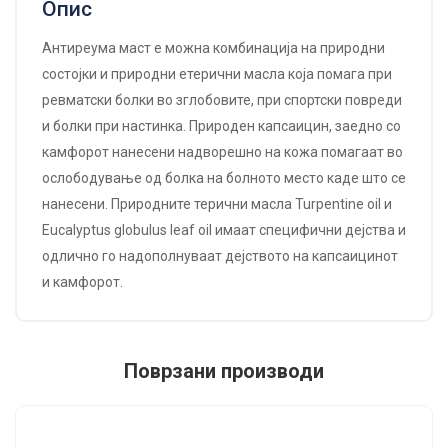
Опис
Антиреума маст е можна комбинација на природни
состојки и природни етерични масла која помага при
ревматски болки во зглобовите, при спортски повреди
и болки при настинка. Природен капсаицин, заедно со
камфорот нанесени надворешно на кожа помагаат во
ослободување од болка на болното место каде што се
нанесени. Природните терични масла Turpentine oil и
Eucalyptus globulus leaf oil имаат специфични дејства и
одлично го надополнуваат дејството на капсаицинот
и камфорот.
Поврзани производи