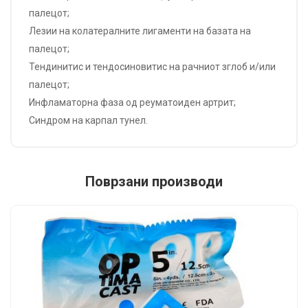
палецот;
Лезии на колатералните лигаменти на базата на
палецот;
Тендинитис и тендосиновитис на рачниот зглоб и/или
палецот;
Инфламаторна фаза од реуматоиден артрит;
Синдром на карпал тунел.
Поврзани производи