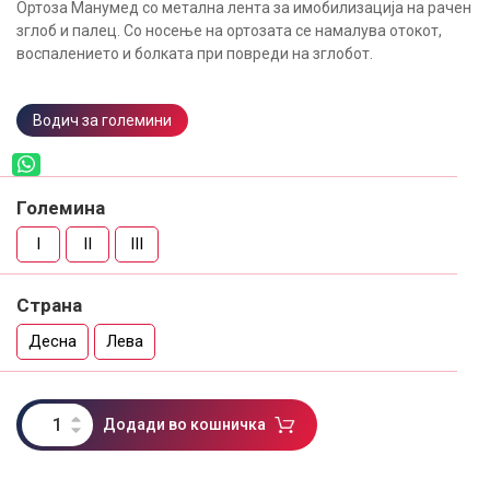
Ортоза Манумед со метална лента за имобилизација на рачен
зглоб и палец. Со носење на ортозата се намалува отокот,
воспалението и болката при повреди на зглобот.
Водич за големини
Големина
I
II
III
Страна
Десна
Лева
Додади во кошничка