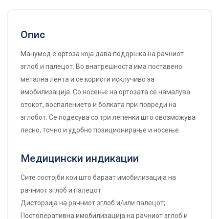
Опис
Манумед е ортоза која дава поддршка на рачниот
зглоб и палецот. Во внатрешноста има поставено
метална лента и се користи исклучиво за
имобилизација. Со носење на ортозата се намалува
отокот, воспалението и болката при повреди на
зглобот. Се подесува со три лепенки што овозможува
лесно, точно и удобно позиционирање и носење.
Медицински индикации
Сите состојби кои што бараат имобилизација на
рачниот зглоб и палецот
Дисторзија на рачниот зглоб и/или палецот;
Постоперативна имобилизација на рачниот зглоб и