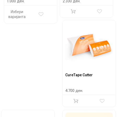
1.000 ден.
2.330 ден.
Избери
варијанта
CurеТape Cutter
4.700 ден.