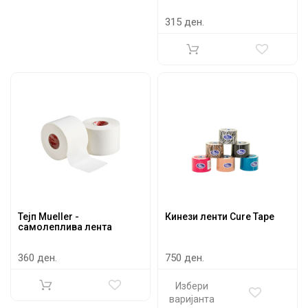
315 ден.
Тејп Mueller -
Кинези ленти Cure Tape
самолеплива лента
360 ден.
750 ден.
Избери
варијанта