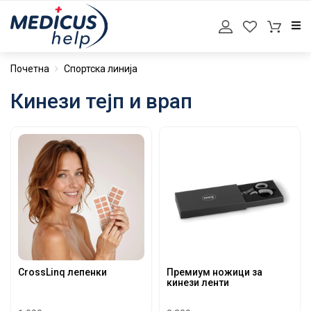
Почетна
Спортска линија
Кинези тејп и врап
CrossLinq лепенки
Премиум ножици за
кинези ленти