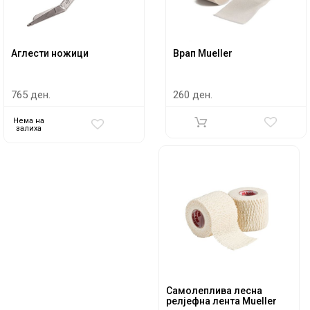
Aглести ножици
Врап Mueller
765 ден.
260 ден.
Нема на
залиха
Самолеплива лесна
релјефна лента Mueller