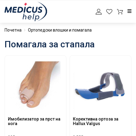
Почетна
Ортопедски влошки и помагала
Помагала за стапала
Имобилизатор за прст на
Корективна ортоза за
нога
Hallux Valgus