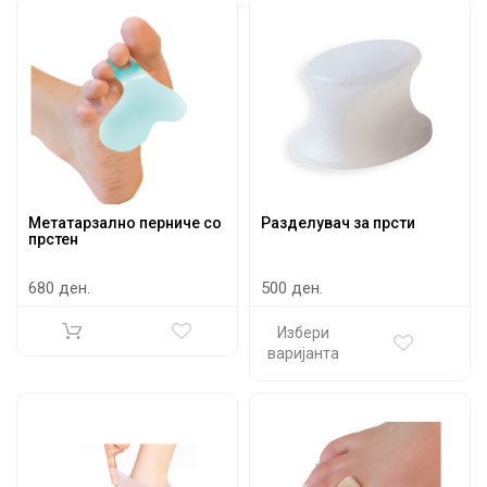
Метатарзално перниче со
Разделувач за прсти
прстен
680 ден.
500 ден.
Избери
варијанта