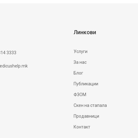
Линкови
Услуги
314 3333
За нас
dicushelp.mk
Блог
Публикации
ФЗОМ
Скен на стапала
Продавници
Контакт