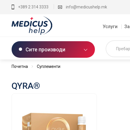
+389 2 314 3333
info@medicushelp.mk
Услуги
За
Сите производи
Почетна
Суплементи
QYRA®