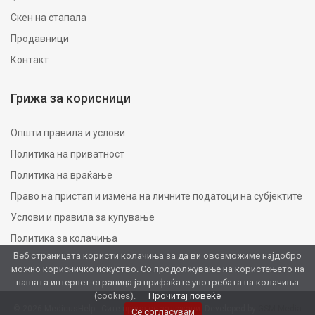
Скен на стапала
Продавници
Контакт
Грижа за корисници
Општи правила и услови
Политика на приватност
Политика на враќање
Право на пристап и измена на личните податоци на субјектите
Услови и правила за купување
Политика за колачиња
Веб страницата користи колачиња за да ви овозможиме најдобро
можно корисничко искуство. Со продолжување на користењето на
нашата интернет страница ја прифаќате употребата на колачиња
(cookies).
Прочитај повеќе
© 2026 MedicusHelp - Сите права се задржани. Developed by
GSM Media
Се согласувам