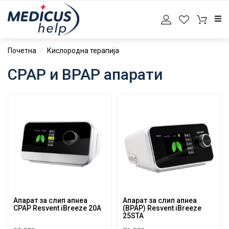
Почетна
Кислородна терапија
CPAP и BPAP апарати
Апарат за слип апнеа
Апарат за слип апнеа
CPAP Resvent iBreeze 20A
(BPAP) Resvent iBreeze
25STA