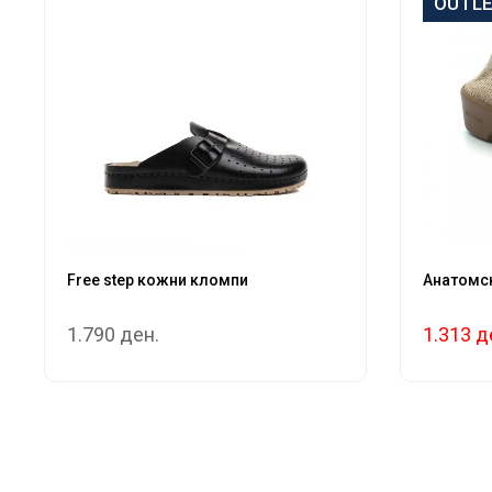
OUTL
Free step кожни кломпи
Анатомск
1.790 ден.
1.313 д