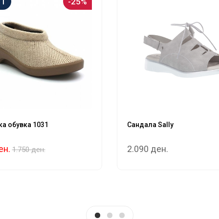
ET
-25%
а обувка 1031
Сандала Sally
ен.
2.090 ден.
1.750 ден.