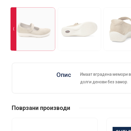
⟨
Опис
Имаат вградена мемори вл
долги денови без замор.
Поврзани производи