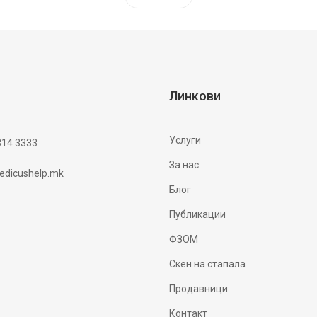
Линкови
Услуги
314 3333
За нас
dicushelp.mk
Блог
Публикации
ФЗОМ
Скен на стапала
Продавници
Контакт