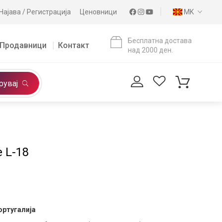
Најава / Регистрација
Ценовници
MK
Бесплатна достава
Продавници
Контакт
над 2000 ден.
рувај
 L-18
ортугалија