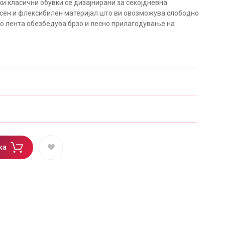
ки класични обувки се дизајнирани за секојдневна
есен и флексибилен материјал што ви овозможува слободно
о лента обезбедува брзо и лесно прилагодување на
ка