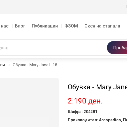
 нас
Блог
Публикации
ФЗОМ
Скен на стапала
Преба
мпи
Обувка - Mary Jane L-18
Обувка - Mary Jane
2.190
ден.
Шифра:
204281
Производител: Arcopedico, П