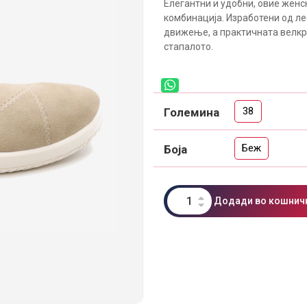
Елегантни и удобни, овие женс
комбинација. Изработени од л
движење, а практичната велкр
стапалото.
38
Големина
Беж
Боја
Додади во кошнич