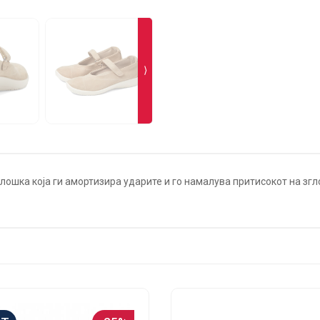
⟩
ошка која ги амортизира ударите и го намалува притисокот на згло