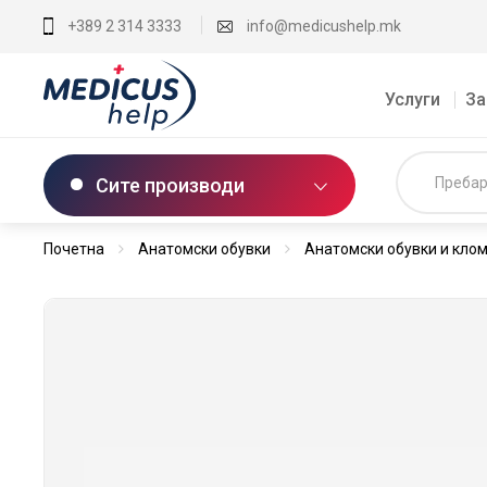
+389 2 314 3333
info@medicushelp.mk
Услуги
За
Сите производи
Почетна
Анатомски обувки
Анатомски обувки и кло