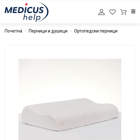
Почетна
Перници и душеци
Ортопедски перници