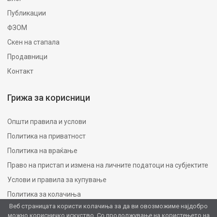
Публикации
ФЗОМ
Скен на стапала
Продавници
Контакт
Грижа за корисници
Општи правила и услови
Политика на приватност
Политика на враќање
Право на пристап и измена на личните податоци на субјектите
Услови и правила за купување
Политика за колачиња
Веб страницата користи колачиња за да ви овозможиме најдобро
можно корисничко искуство. Со продолжување на користењето на