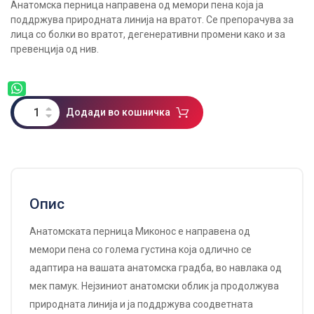
Анатомска перница направена од мемори пена која ја
поддржува природната линија на вратот. Се препорачува за
лица со болки во вратот, дегенеративни промени како и за
превенција од нив.
Додади во кошничка
Опис
Анатомската перница Миконос е направена од
мемори пена со голема густина која одлично се
адаптира на вашата анатомска градба, во навлака од
мек памук. Нејзиниот анатомски облик ја продолжува
природната линија и ја поддржува соодветната