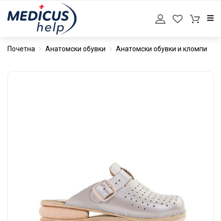
Почетна
Анатомски обувки
Анатомски обувки и кломпи