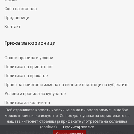
Скен на стапала
Продавници
Контакт
Грижа за корисници
Општи правила и услови
Политика на приватност
Политика на враќање
Право на пристап и измена на личните податоци на субјектите
Услови и правила за купување
Политика за колачиња
Веб страницата користи колачиња за да ви овозможиме најдобро
можно корисничко искуство. Со продолжување на користењето на
нашата интернет страница ја прифаќате употребата на колачиња
(cookies).
Прочитај повеќе
© 2026 MedicusHelp - Сите права се задржани. Developed by
GSM Media
Се согласувам