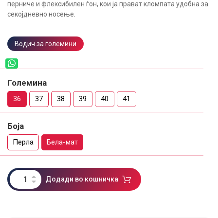
перниче и флексибилен ѓон, кои ја прават кломпата удобна за
секојдневно носење.
Водич за големини
Големина
36
37
38
39
40
41
Боја
Перла
Бела-мат
Додади во кошничка