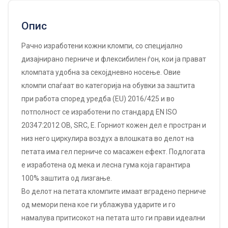
Опис
Рачно изработени кожни кломпи, со специјално
дизајнирано перниче и флексибилен ѓон, кои ја прават
кломпата удобна за секојдневно носење. Овие
кломпи спаѓаат во категорија на обувки за заштита
при работа според уредба (EU) 2016/425 и во
потполност се изработени по стандард EN ISO
20347:2012 OB, SRC, E. Горниот кожен дел е простран и
низ него циркулира воздух а влошката во делот на
петата има гел перниче со масажен ефект. Подлогата
е изработена од мека и лесна гума која гарантира
100% заштита од лизгање.
Во делот на петата кломпите имаат вградено перниче
од мемори пена кое ги ублажува ударите и го
намалува притисокот на петата што ги прави идеални