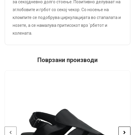
за секојдневно долго стоење. Позитивно делуваат на
зглобовите и грбот со секој чекор. Со носење на
кломпите се подобрува циркулацијата во стапалата и
нозете, а се намалува притисокот врз `рбетот и
колената.
Поврзани производи