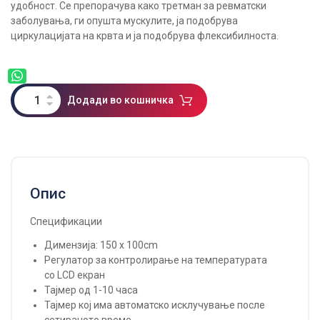
удобност. Се препорачува како третман за ревматски
заболувања, ги опушта мускулите, ја подобрува
циркулацијата на крвта и ја подобрува флексибилноста.
Додади во кошничка
Опис
Спецификации
Димензија: 150 x 100cm
Регулатор за контролирање на температурата
со LCD екран
Тајмер од 1-10 часа
Тајмер кој има автоматско исклучување после
сетираното време