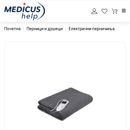
Почетна
Перници и душеци
Електрични перничиња