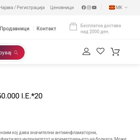
Најава / Регистрација
Ценовници
MK
Бесплатна достава
Продавници
Контакт
над 2000 ден.
рувај
.000 I.E.*20
ензим кој дава значителни антиинфламаторни,
ефекти врз интензитетот и времетраењето на болката. Може