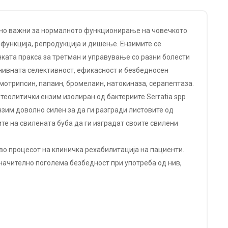
ктно важни за нормалното функционирање на човечкото
функција, репродукција и дишење. Ензимите се
чката пракса за третман и управување со разни болести
нивната селективност, ефикасност и безбедносен
мотрипсин, папаин, бромелаин, натокиназа, серапептаза.
отеолитички ензим изолиран од бактериите Serratia spp
нзим доволно силен за да ги разгради листовите од
ите на свилената буба да ги изградат своите свилени
во процесот на клиничка рехабилитација на пациенти.
начително поголема безбедност при употреба од нив,