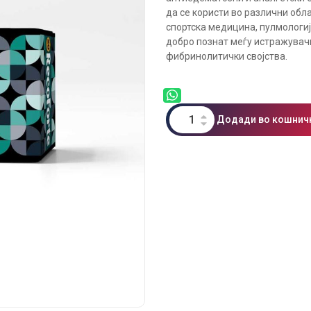
да се користи во различни обла
спортска медицина, пулмологија
добро познат меѓу истражувачи
фибринолитички својства.
Додади во кошнич