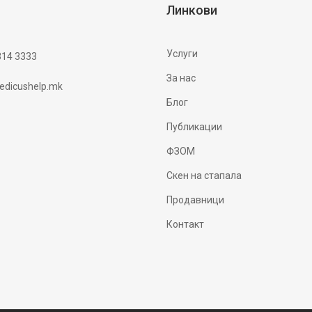
Линкови
Услуги
314 3333
За нас
dicushelp.mk
Блог
Публикации
ФЗОМ
Скен на стапала
Продавници
Контакт