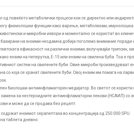
ел од повеќето метаболички процеси кои се директно или индире
многу физиолошки функции како варење, метаболизам, имунолошка 
животински и микробни извори и моментално се користат во клини
 базирани на ензими неодамна добија поголемо внимание поради 
евтската ефикасност на различни ензими, вклучувајќи трипсин, хи
ако ензим на пеперутка, Е-15 или ензим на свилена буба. Тоа е пр
стивниот систем на свилените буби. Овие микроби произведуваат е
а со која се хранат свилените буби. Овој ензим им помага на ларв
рок.
лен биолошки антиинфламаторен медијатор. Во светот се користи 
 замена за нестероидните антиинфламаторни лекови (НСАИЛ) со з
кови и може да се продава без рецепт.
о содржат ензимот серапептаза во концентрација од 250.000 SPU.
на таблета дневно.