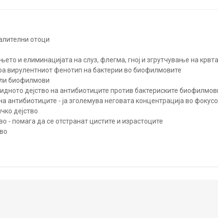
алителни отоци
њето и елиминацијата на слуз, флегма, гној и згрутчување на крвт
а вирулентниот фенотип на бактерии во биофилмовите
ели биофилмови
идното дејство на антибиотиците против бактериските биофилмов
на антибиотиците - ја зголемува неговата концентрација во фокус
чко дејство
о - помага да се отстранат цистите и израстоците
во