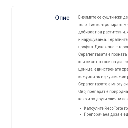
Опис
Ензимите се суштински д
тело. Тие контролираат 
добиваат од растителни, 
и нарушувања. Терапиите
профил. Докажано е терап
Серапептазата е позната к
кои се автохтони на диге
црница, единствената хран
кожурци во најкус можен 
Серапептазата е многу си
Овој препарат е природна
како и за други слични ле
Капсулите RecoForte г
Препорачана доза е ед