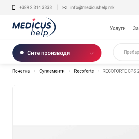
+389 2 314 3333
info@medicushelp.mk
Услуги
За
Сите производи
Почетна
Суплементи
Recoforte
RECOFORTE CPS 25