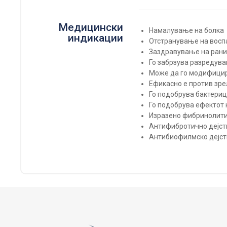
Медицински
Намалување на болка
индикации
Отстранување на восп
Заздравување на рани
Го забрзува разредува
Може да го модифицир
Ефикасно е против зр
Го подобрува бактериц
Го подобрува ефектот 
Изразено фибринолити
Антифибротично дејств
Антибиофилмско дејст