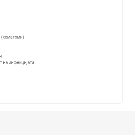
а (хематоми)
и
от на инфекцијата