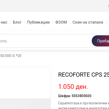
 нас
Блог
Публикации
ФЗОМ
Скен на стапала
Преба
0.000 I.E.*20
RECOFORTE CPS 250
1.050
ден.
Шифра:
5553830020
Серапептаза е протеолитички 
антиедематозни и аналгетски 