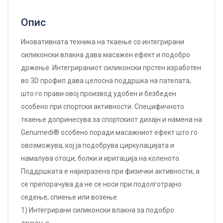
Опис
Иновативната техника на ткаење со интегрирани
силиконски влакна дава масажен ефект и подобро
држење. Интегрираниот силиконски прстен изработен
во 3D профил дава целосна поддршка на пателата,
што го прави овој производ удобен и безбеден
особено при спортски активности. Специфичното
ткаење допринесува за спортскиот дизајн и намена на
Genumedi® особено поради масажниот ефект што го
овозможува, кој ја подобрува циркулацијата и
намалува отоци, болки и иритација на коленото.
Поддршката е најизразена при физички активности, а
се препорачува да не се носи при подолготрајно
седење, спиење или возење.
1) Интегрирани силиконски влакна за подобро
држење