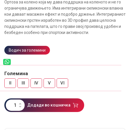
Ортоза за колено која му дава поддршка на коленото и не го
ограничува движењето. Има интегрирани силиконски влакна
кои даваат масажен ефект и подобро држење. Интегрираниот
силиконски прстен изработен во 3D профил дава целосна
поддршка на пателата, што го прави овој производ удобен и
безбеден особено при спортски активности.
Водич за големини
Големина
II
III
IV
V
VI
Додади во кошничка