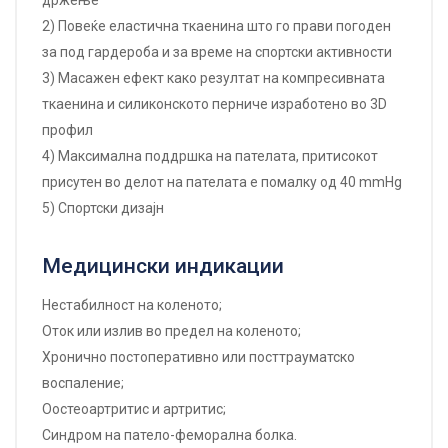
2) Повеќе еластична ткаенина што го прави погоден
за под гардероба и за време на спортски активности
3) Масажен ефект како резултат на компресивната
ткаенина и силиконското перниче изработено во 3D
профил
4) Максимална поддршка на пателата, притисокот
присутен во делот на пателата е помалку од 40 mmHg
5) Спортски дизајн
Медицински индикации
Нестабилност на коленото;
Оток или излив во предел на коленото;
Хронично постоперативно или посттрауматско
воспаление;
Оостеоартритис и артритис;
Синдром на патело-феморална болка.