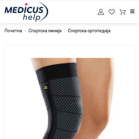
Почетна
Спортска линија
Спортска ортопедија