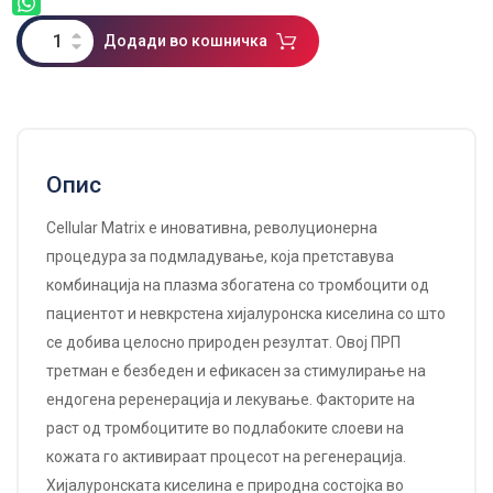
Додади во кошничка
Опис
Cellular Matrix е иновативна, револуционерна
процедура за подмладување, која претставува
комбинација на плазма збогатена со тромбоцити од
пациентот и невкрстена хијалуронска киселина со што
се добива целосно природен резултат. Овој ПРП
третман е безбеден и ефикасен за стимулирање на
ендогена реренерација и лекување. Факторите на
раст од тромбоцитите во подлабоките слоеви на
кожата го активираат процесот на регенерација.
Хијалуронската киселина е природна состојка во