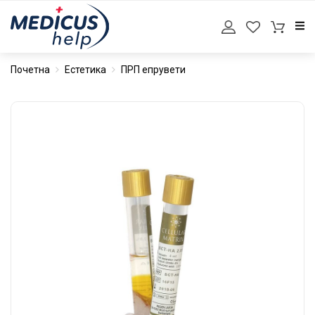
Почетна
Естетика
ПРП епрувети