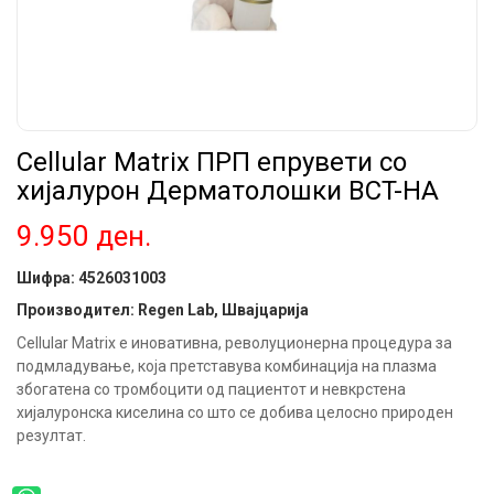
Cellular Matrix ПРП епрувети со
хијалурон Дерматолошки BCT-HA
9.950
ден.
Шифра:
4526031003
Производител: Regen Lab, Швајцарија
Cellular Matrix е иновативна, револуционерна процедура за
подмладување, која претставува комбинација на плазма
збогатена со тромбоцити од пациентот и невкрстена
хијалуронска киселина со што се добива целосно природен
резултат.