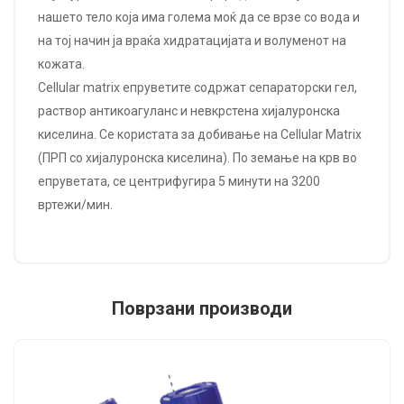
нашето тело која има голема моќ да се врзе со вода и
на тој начин ја враќа хидратацијата и волуменот на
кожата.
Cellular matrix епруветите содржат сепараторски гел,
раствор антикоагуланс и невкрстена хијалуронска
киселина. Се користата за добивање на Cellular Matrix
(ПРП со хијалуронска киселина). По земање на крв во
епруветата, се центрифугира 5 минути на 3200
вртежи/мин.
Поврзани производи