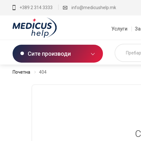
+389 2 314 3333
info@medicushelp.mk
Услуги
За
Сите производи
Почетна
404
С