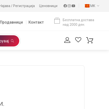
Најава / Регистрација
Ценовници
MK
Бесплатна достава
Продавници
Контакт
над 2000 ден.
рувај
и.