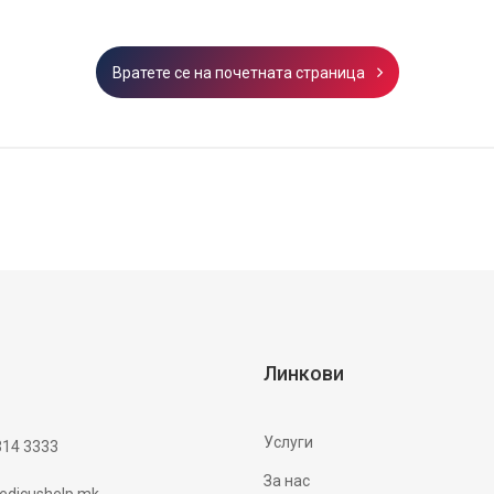
Вратете се на почетната страница
Линкови
Услуги
314 3333
За нас