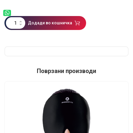
Додади во кошничка
Поврзани производи