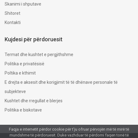
Skanimi i shputave
Shitoret
Kontakti
Kujdesi për përdoruesit
​Termat dhe kushtet e pergjithshme
Politika e privatësisë
Poltika e kthimit
E drejta e aksesit dhe korigjimit të të dhënave personale të
subjekteve
Kushtet dhe rregullat e blerjes
Politika e biskotave
Faqja e internetit përdor cookie për t'ju ofruar përvojën më të mirë të
mundshme të përdoruesit. Duke vazhduar të përdorni faqen tonë të