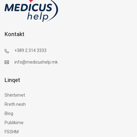
Kontakt
+389 2 314 3333
info@medicushelp.mk
Linqet
Shërbimet
Rreth nesh
Blog
Publikime
FSSHM