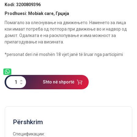
Kodi:
3200809396
Prodhuesi: Mobiak care, Грција
Помагало за олеснување на движењето. Наменето за лица
кои имаат потреба од потпора при движење во и надвор од
домот. Одалката е на расклопување и има можност за
прилагодување на висината.
*personat deri në moshën 18 vjet janë të liruar nga participimi
Shto në shportë
Përshkrim
Спецификации: