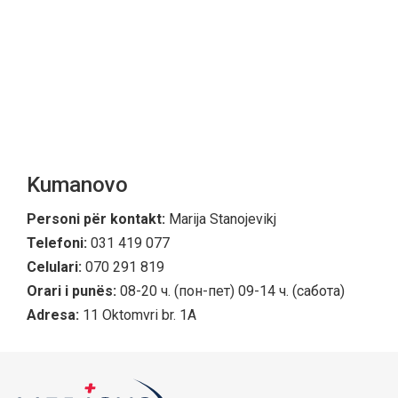
Kumanovo
Personi për kontakt:
Marija Stanojevikj
Telefoni:
031 419 077
Celulari:
070 291 819
Orari i punës:
08-20 ч. (пон-пет) 09-14 ч. (сабота)
Adresa:
11 Oktomvri br. 1A