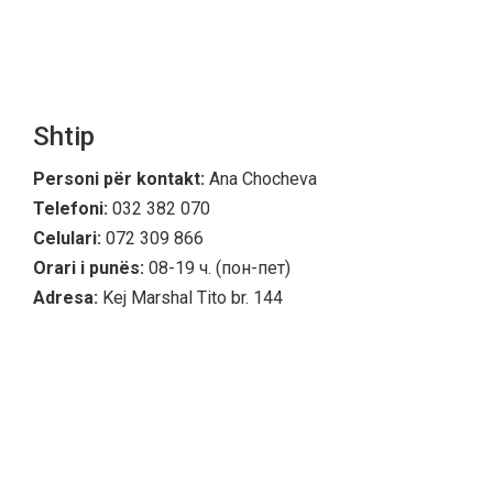
Shtip
Personi për kontakt:
Ana Chocheva
Telefoni:
032 382 070
Celulari:
072 309 866
Orari i punës:
08-19 ч. (пон-пет)
Adresa:
Kej Marshal Tito br. 144