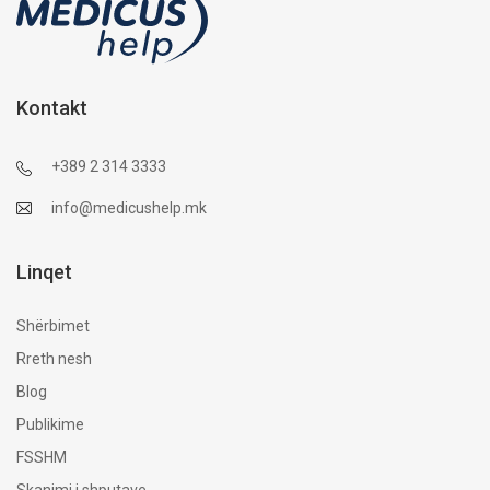
Kontakt
+389 2 314 3333
info@medicushelp.mk
Linqet
Shërbimet
Rreth nesh
Blog
Publikime
FSSHM