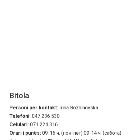
Bitola
Personi për kontakt:
Irina Bozhinovska
Telefoni:
047 236 530
Celulari:
071 224 316
Orari i punës:
09-16 ч. (пон-пет) 09-14 ч. (сабота)