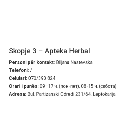
Skopje 3 – Apteka Herbal
Personi për kontakt:
Biljana Nastevska
Telefoni:
/
Celulari:
070/393 824
Orari i punës:
09–17 ч. (пон-пет), 08-15 ч. (сабота)
Adresa:
Bul. Partizanski Odredi 231/64, Leptokarija