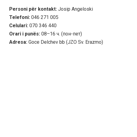
Personi për kontakt:
Josip Angeloski
Telefoni:
046 271 005
Celulari:
070 346 440
Orari i punës:
08–16 ч. (пон-пет)
Adresa:
Goce Delchev bb (JZO Sv. Erazmo)