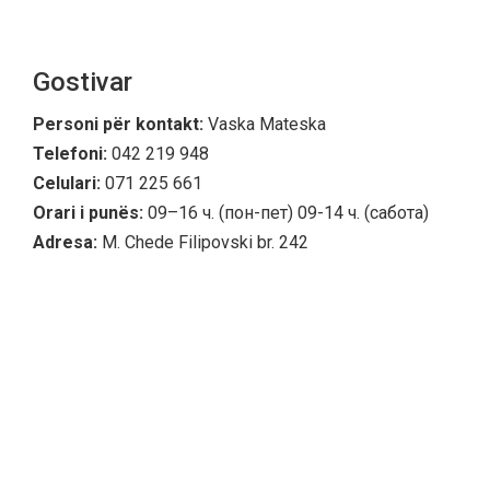
Gostivar
Personi për kontakt:
Vaska Mateska
Telefoni:
042 219 948
Celulari:
071 225 661
Orari i punës:
09–16 ч. (пон-пет) 09-14 ч. (сабота)
Adresa:
M. Chede Filipovski br. 242