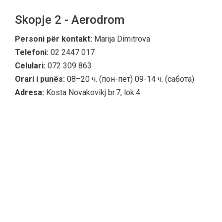
Skopje 2 - Aerodrom
Personi për kontakt:
Marija Dimitrova
Telefoni:
02 2447 017
Celulari:
072 309 863
Orari i punës:
08–20 ч. (пон-пет) 09-14 ч. (сабота)
Adresa:
Kosta Novakovikj br.7, lok.4