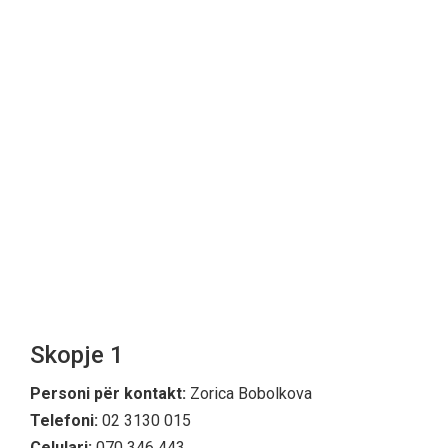
Skopje 1
Personi për kontakt:
Zorica Bobolkova
Telefoni:
02 3130 015
Celulari:
070 346 443