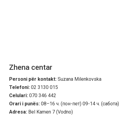
Zhena centar
Personi për kontakt:
Suzana Milenkovska
Telefoni:
02 3130 015
Celulari:
070 346 442
Orari i punës:
08–16 ч. (пон-пет) 09-14 ч. (сабота)
Adresa:
Bel Kamen 7 (Vodno)