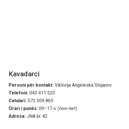
Kavadarci
Personi për kontakt:
Viktorija Angeleska Stojanov
Telefoni:
043 411 520
Celulari:
072 309 865
Orari i punës:
09–17 ч. (пон-пет)
Adresa:
JNA br. 42