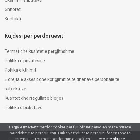
Skanimi i shputave
Shitoret
Kontakti
Kujdesi për përdoruesit
​Termat dhe kushtet e pergjithshme
Politika e privatësisë
Poltika e kthimit
E drejta e aksesit dhe korigjimit të të dhënave personale të
subjekteve
Kushtet dhe rregullat e blerjes
Politika e biskotave
Faqja e internetit përdor cookie për t'ju ofruar përvojën më të mirë të
mundshme të përdoruesit. Duke vazhduar të përdorni faqen tonë të
internetit, ju pranoni përdorimin e cookies.
Lexo më shumë
© 2026 MedicusHelp - Të gjitha të drejtat janë ruajtur. Developed by
GSM