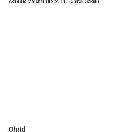
Adresa:
Marshal Tito br. 113 (Shirok Sokak)
Ohrid