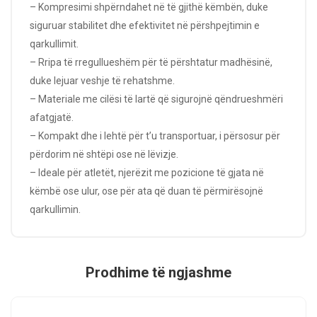
– Kompresimi shpërndahet në të gjithë këmbën, duke
siguruar stabilitet dhe efektivitet në përshpejtimin e
qarkullimit.
– Rripa të rregullueshëm për të përshtatur madhësinë,
duke lejuar veshje të rehatshme.
– Materiale me cilësi të lartë që sigurojnë qëndrueshmëri
afatgjatë.
– Kompakt dhe i lehtë për t’u transportuar, i përsosur për
përdorim në shtëpi ose në lëvizje.
– Ideale për atletët, njerëzit me pozicione të gjata në
këmbë ose ulur, ose për ata që duan të përmirësojnë
qarkullimin.
Prodhime të ngjashme