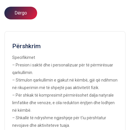
Dërgo
Përshkrim
Specifikimet
– Presion i saktë dhe i personalizuar për të përmirësuar
qarkullimin.
– Stimulon qarkullimin e gjakut në këmbë, gjë që ndihmon
në rikuperimin më të shpejtë pas aktivitetit fizik.
– Për shkak të kompresimit përmirësohet dalja natyrale
limfatike dhe venoze, e cila redukton ënjtjen dhe lodhjen
në këmbë.
– Shkallë të ndryshme ngjeshjeje për t'iu përshtatur
nevojave dhe aktiviteteve tuaja.