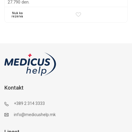
27.790 den.
Nuk ka
rezerva
Kontakt
+389 2 314 3333
info@medicushelp.mk
Linqet