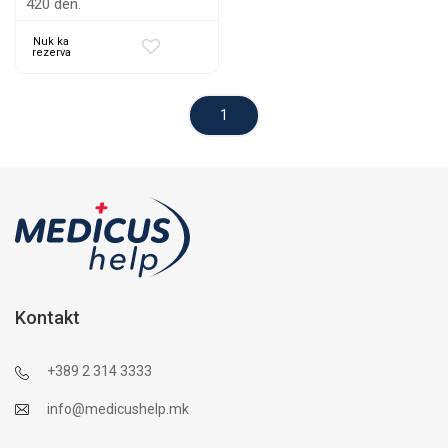
420 den.
Nuk ka
rezerva
1
Kontakt
+389 2 314 3333
info@medicushelp.mk