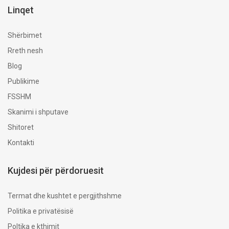
Linqet
Shërbimet
Rreth nesh
Blog
Publikime
FSSHM
Skanimi i shputave
Shitoret
Kontakti
Kujdesi për përdoruesit
​Termat dhe kushtet e pergjithshme
Politika e privatësisë
Poltika e kthimit