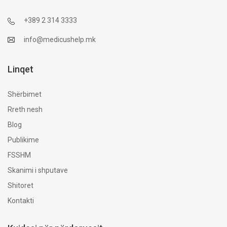
+389 2 314 3333
info@medicushelp.mk
Linqet
Shërbimet
Rreth nesh
Blog
Publikime
FSSHM
Skanimi i shputave
Shitoret
Kontakti